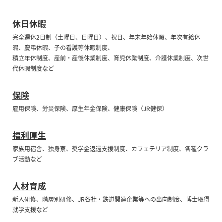
休日休暇
完全週休2日制（土曜日、日曜日）、祝日、年末年始休暇、年次有給休
暇、慶弔休暇、子の看護等休暇制度、
積立年休制度、産前・産後休業制度、育児休業制度、介護休業制度、次世
代休暇制度など
保険
雇用保険、労災保険、厚生年金保険、健康保険（JR健保）
福利厚生
家族用宿舎、独身寮、奨学金返還支援制度、カフェテリア制度、各種クラ
ブ活動など
人材育成
新人研修、階層別研修、JR各社・鉄道関連企業等への出向制度、博士取得
就学支援など