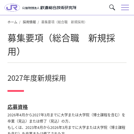
メ
サ
ニ
イ
ュ
ホーム
採用情報
募集要項（総合職 新規採用）
ト
ー
内
募集要項（総合職 新規採
を
検
用）
索
2027年度新規採用
応募資格
2026年4月から2027年3月までに大学または大学院（博士課程を含む）を
卒業（見込）または修了（見込）の方、
もしくは、2023年4月から2026年3月までに大学または大学院（博士課程
を含む）を卒業または修了された方。