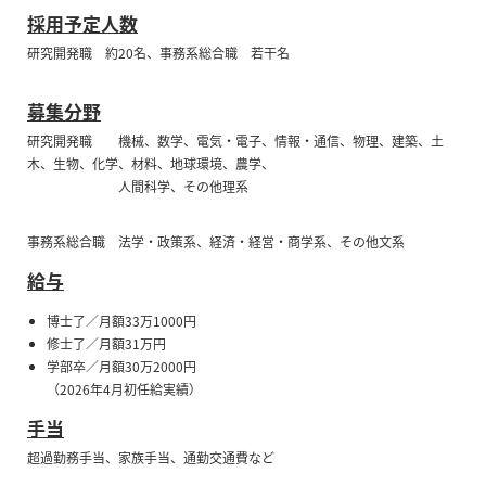
採用予定人数
研究開発職 約20名、事務系総合職 若干名
募集分野
研究開発職 機械、数学、電気・電子、情報・通信、物理、建築、土
木、生物、化学、材料、地球環境、農学、
人間科学、その他理系
事務系総合職 法学・政策系、経済・経営・商学系、その他文系
給与
博士了／月額33万1000円
修士了／月額31万円
学部卒／月額30万2000円
（2026年4月初任給実績）
手当
超過勤務手当、家族手当、通勤交通費など