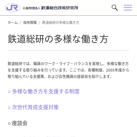
メ
サ
ニ
イ
ュ
ホーム
採用情報
鉄道総研の多様な働き方
ト
ー
内
鉄道総研の多様な働き方
を
検
索
鉄道総研では、職員のワーク・ライフ・バランスを実現し、多様な働き方
を支援する取り組みを行っています。ここでは、各種制度、2005年度から
取り組んでいる支援策、および女性職員の座談会を紹介します。
○ 多様な働き方を支援する制度
○ 次世代育成支援対策
○ 座談会