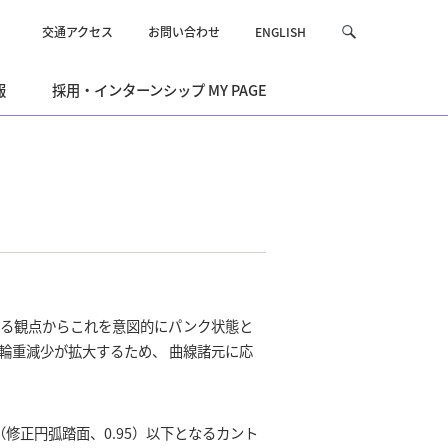
交通アクセス
お問い合わせ
ENGLISH
サ
検
イ
索
ト
報
採用・インターンシップ MY PAGE
内
を
検
索
する観点からこれを意図的にパンク状態と
輪重減少が拡大するため、 曲線諸元に応
修正円弧踏面、0.95）以下となるカント