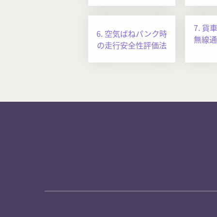
7. 
6. 空気ばねパンク時
無線通
の走行安全性評価法