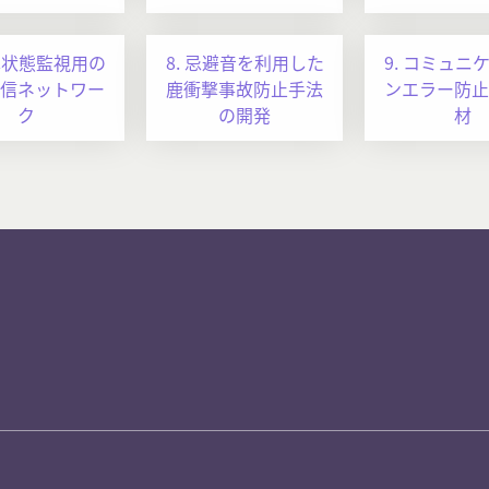
貨車状態監視用の
8. 忌避音を利用した
9. コミュニ
信ネットワー
鹿衝撃事故防止手法
ンエラー防止
ク
の開発
材