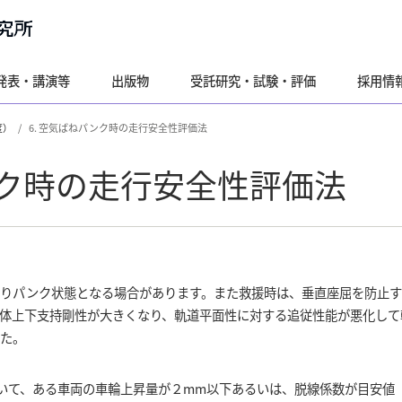
発表・講演等
出版物
受託研究・試験・評価
採用情
度）
6. 空気ばねパンク時の走行安全性評価法
ンク時の走行安全性評価法
よりパンク状態となる場合があります。また救援時は、垂直座屈を防止
体上下支持剛性が大きくなり、軌道平面性に対する追従性能が悪化して
た。
おいて、ある車両の車輪上昇量が２mm以下あるいは、脱線係数が目安値（