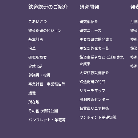
鉄道総研のご紹介
研究開発
発
ごあいさつ
研究部紹介
月例
鉄道総研のビジョン
研究ニュース
鉄道
基本計画
主要な研究開発成果
技術
沿革
主な部外発表一覧
鉄道
研究所概要
鉄道事業者などに活用され
技術
た成果
定款
技術
大型試験設備紹介
評議員・役員
鉄道総研の特許
事業計画・事業報告等
リサーチマップ
組織
風洞技術センター
所在地
超電導リニア技術
その他の情報公開
ワンポイント基礎知識
パンフレット・年報等