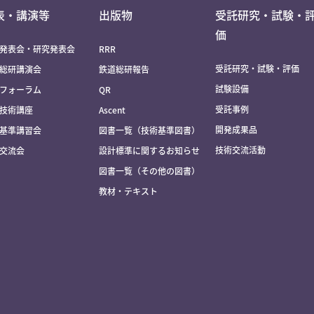
表・講演等
出版物
受託研究・試験・
価
発表会・研究発表会
RRR
受託研究・試験・評価
総研講演会
鉄道総研報告
試験設備
フォーラム
QR
受託事例
技術講座
Ascent
開発成果品
基準講習会
図書一覧（技術基準図書）
技術交流活動
交流会
設計標準に関するお知らせ
図書一覧（その他の図書）
教材・テキスト