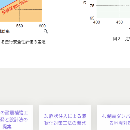
図２ 走
よる走行安全性評価の差違
橋台の耐震補強工
3. 脈状注入による液
4. 制震ダン
発と設計法の
状化対策工法の開発
る地震対
提案