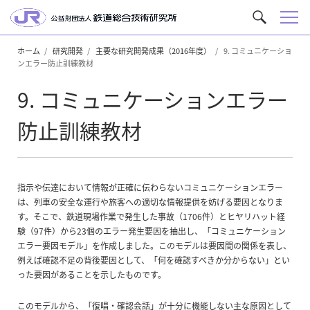
メ
サ
ニ
イ
ュ
ホーム
研究開発
主要な研究開発成果（2016年度）
9. コミュニケーショ
ト
ンエラー防止訓練教材
ー
内
を
9. コミュニケーションエラー
検
索
防止訓練教材
指示や伝達において情報が正確に伝わらないコミュニケーションエラー
は、列車の安全な運行や旅客への適切な情報提供を妨げる要因となりま
す。そこで、鉄道現場作業で発生した事故（1706件）とヒヤリハット経
験（97件）から23個のエラー発生要因を抽出し、「コミュニケーション
エラー要因モデル」を作成しました。このモデルは要因間の関係を表し、
例えば確認不足の背後要因として、「何を確認すべきか分からない」とい
った要因があることを示したものです。
このモデルから、「復唱・確認会話」が十分に機能しない主な原因として