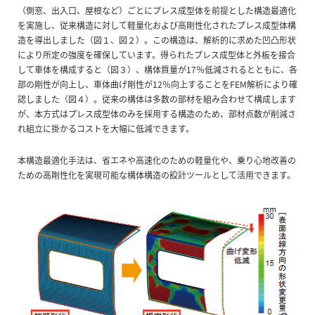
（側窓、出入口、屋根など）ごとにプレス成型体を前提とした構造最適化
を実施し、従来構造に対して軽量化および高剛性化されたプレス成型体構
造を導出しました（図１、図２）。この構造は、解析的に求めた凹凸形状
により所定の強度を確保しています。得られたプレス成型体と外板を接合
して車体を構成すると（図３）、構体質量が17％低減されるとともに、各
部の剛性が向上し、車体曲げ剛性が12％向上することをFEM解析により確
認しました（図４）。従来の構体は多数の部材を組み合わせて構成します
が、本方式はプレス成型体のみを採用する構造のため、部材点数が削減さ
れ組立に掛かるコストを大幅に低減できます。
本構造最適化手法は、省エネや高速化のための軽量化や、乗り心地改善の
ための高剛性化を実現可能な構体構造の設計ツールとして活用できます。