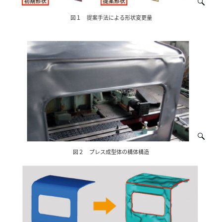
図１ 提案手法による形状変更量
図２ プレス成型体の構体構造