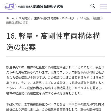
メ
サ
ニ
イ
ュ
ホーム
研究開発
主要な研究開発成果（2016年度）
16. 軽量・高剛性車
ト
両構体構造の提案
ー
内
を
16. 軽量・高剛性車両構体構
検
索
造の提案
鉄道車両では、構体の軽量化と高剛性化が望まれているとともに、製造コ
ストの低減も求められています。現在のステンレス鋼製車両は骨組と板か
らなる構体構造が主流ですが、この構造で上述の要望を満たすには限界が
あります。そこで、本研究ではプレス成型体による構体構造を採用すると
ともに、プレス成型体構造を導出する構造最適化アルゴリズムを開発し、
構体の軽量化と高剛性化を両立する手法を開発しました。
本研究では、まず構造最適化のベースとなる一車体全体の応力分布をFEM
解析により評価しました。この結果を負荷条件として、車体の部分領域