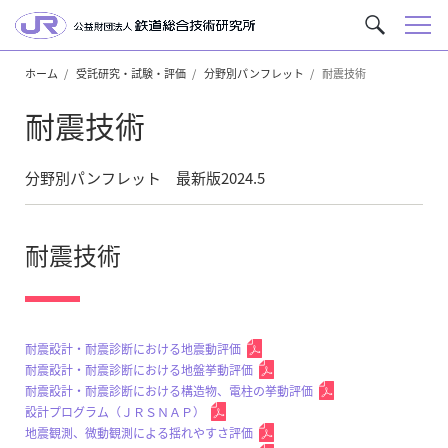
メ
サ
ニ
イ
ュ
ホーム
受託研究・試験・評価
分野別パンフレット
耐震技術
ト
ー
内
耐震技術
を
検
索
分野別パンフレット 最新版2024.5
耐震技術
耐震設計・耐震診断における地震動評価
耐震設計・耐震診断における地盤挙動評価
耐震設計・耐震診断における構造物、電柱の挙動評価
設計プログラム（ＪＲＳＮＡＰ）
地震観測、微動観測による揺れやすさ評価