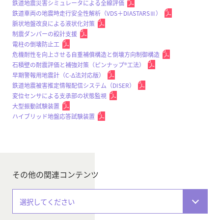
鉄道地震災害シミュレータによる全線評価
鉄道車両の地震時走行安全性解析（VDS＋DIASTARSⅢ）
脈状地盤改良による液状化対策
制震ダンパーの設計支援
電柱の倒壊防止工
危機耐性を向上させる自重補償構造と倒壊方向制御構造
石積壁の耐震評価と補強対策（ピンナップ®工法）
早期警報用地震計（C-Δ法対応版）
鉄道地震被害推定情報配信システム（DISER）
変位センサによる支承部の状態監視
大型振動試験装置
ハイブリッド地盤応答試験装置
その他の関連コンテンツ
選択してください