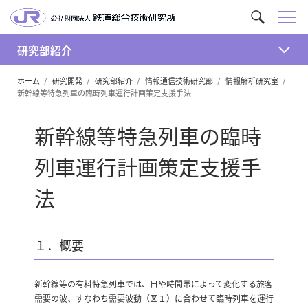
メ
サ
ニ
イ
ュ
研究部紹介
ト
開
ー
内
ホーム
研究開発
研究部紹介
情報通信技術研究部
情報解析研究室
く
を
新幹線等特急列車の臨時列車運行計画策定支援手法
検
索
新幹線等特急列車の臨時
列車運行計画策定支援手
法
１．概要
新幹線等の有料特急列車では、日や時間帯によって変化する旅客
需要の波、すなわち需要波動（図１）に合わせて臨時列車を運行