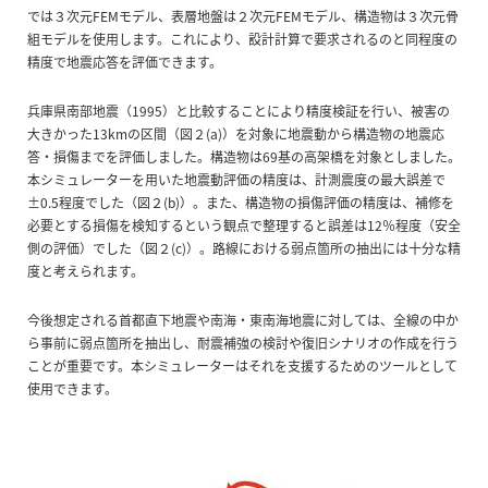
では３次元FEMモデル、表層地盤は２次元FEMモデル、構造物は３次元骨
組モデルを使用します。これにより、設計計算で要求されるのと同程度の
精度で地震応答を評価できます。
兵庫県南部地震（1995）と比較することにより精度検証を行い、被害の
大きかった13kmの区間（図２(a)）を対象に地震動から構造物の地震応
答・損傷までを評価しました。構造物は69基の高架橋を対象としました。
本シミュレーターを用いた地震動評価の精度は、計測震度の最大誤差で
±0.5程度でした（図２(b)）。また、構造物の損傷評価の精度は、補修を
必要とする損傷を検知するという観点で整理すると誤差は12％程度（安全
側の評価）でした（図２(c)）。路線における弱点箇所の抽出には十分な精
度と考えられます。
今後想定される首都直下地震や南海・東南海地震に対しては、全線の中か
ら事前に弱点箇所を抽出し、耐震補強の検討や復旧シナリオの作成を行う
ことが重要です。本シミュレーターはそれを支援するためのツールとして
使用できます。