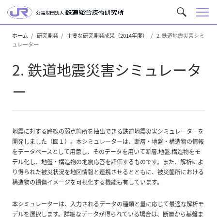
メ
サ
ニ
イ
ュ
ホーム
研究開発
主要な研究開発成果（2014年度）
2. 鉄道地震災害シミ
ト
ュレーター
ー
内
を
2. 鉄道地震災害シミュレータ
検
索
ー
地震に対する路線の弱点箇所を抽出できる鉄道地震災害シミュレーターを
開発しました（図１）。本シミュレーターは、断層・地盤・構造物の情報
をデータベースとして用意し、そのデータを用いて断層.地盤.構造物をモ
デル化し、地盤・構造物の地震応答を評価するものです。また、解析によ
り得られた被災状況を地図情報と連携させるとともに、被災箇所における
構造物の損傷イメージを可視化する機能も有しています。
本シミュレーターは、入力されるデータの種類と量に応じて最適な解析モ
デルを選択します。詳細なデータが得られている場合は、断層から基盤ま