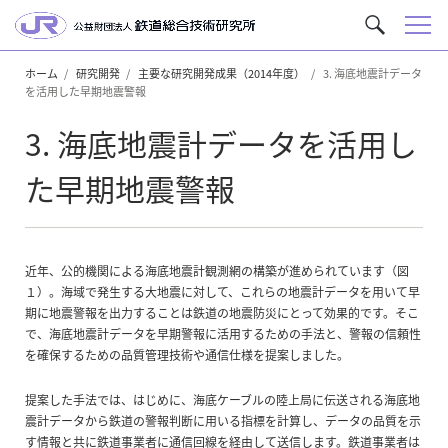
メ
サ
ニ
イ
ュ
ホーム
研究開発
主要な研究開発成果（2014年度）
3. 海底地震計データ
ト
を活用した早期地震警報
ー
内
を
3. 海底地震計データを活用し
検
索
た早期地震警報
近年、公的機関による海底地震計観測網の構築が進められています（図
１）。海域で発生する大地震に対して、これらの地震計データを用いて早
期に地震警報を出力することは鉄道の地震防災にとって効果的です。そこ
で、海底地震計データを早期警報に活用するための手法と、警報の信頼性
を確保するための品質管理技術や通信仕様を提案しました。
提案した手法では、はじめに、海底ケーブルの陸上局に伝送される海底地
震計データから鉄道の警報判断に用いる指標を計算し、データの品質を示
す情報と共に鉄道事業者に通信回線を経由して送信します。鉄道事業者は