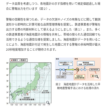
データ品質を考慮しつつ、各地震計の示す指標を用いて規定値超過した場
合に警報出力を行います（図２）。
警報の信頼性を保つため、データの欠測やノイズの有無などに関して観測
波形から即時的に計算可能な品質管理情報を提案し、鉄道事業者が警報を
出力する際の判断材料として使えるようにしました（表１）。また、多く
の鉄道事業者が海底地震計の情報を共有し、帯域の限られた通信回線でも
活用できるような通信仕様を提案しました。海底地震計データを用いるこ
とにより、海底地震計付近で発生した地震に対する警報の余裕時間が最大
20秒程度増加することが期待されます。
図２ 海底地震計データを活用した早
期地震警報手法における処理の流れ