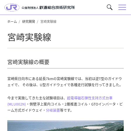
メ
サ
ニ
イ
ュ
ホーム
研究開発
宮崎実験線
ト
ー
内
宮崎実験線
を
検
索
宮崎実験線の概要
宮崎県日向市にある延長7kmの宮崎実験線では、当初は逆T型のガイドウ
ェイで、 その後は、U型ガイドウェイで各種走行試験を行ってきました。
今まで実施してきた主な試験項目は、
超電導磁石弾性支持方式台車
(MLU002N)
・側壁浮上案内コイル・2層推進コイル・GTOインバータ・ビ
ーム方式ガイドウェイ・
分岐装置
等です。