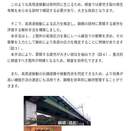
このような高周波振動は局所的に生じるため、検査では疲労き裂の発生
有無をあらゆる部材で確認する必要があり、大きな負担となります。
そこで、高周波振動による応力を推定し、鋼橋の部材に累積する疲労を
評価する解析手法を構築しました。
本手法は１、２箇所の実測応力を基にレール継目での衝撃を求め、その
衝撃を入力として解析により各部の応力を推定することに特徴があります
（図３）。
本手法により、累積する疲労が大きい部位を抽出でき（図４）、重点的
に検査すべき箇所が明確となるため、検査を効率化できます。
また、高周波振動の伝播経路や振動性状を同定できるため、より効果が
高い補強方法の選定にも活用でき、鋼橋を効率的に維持管理することがで
きます。