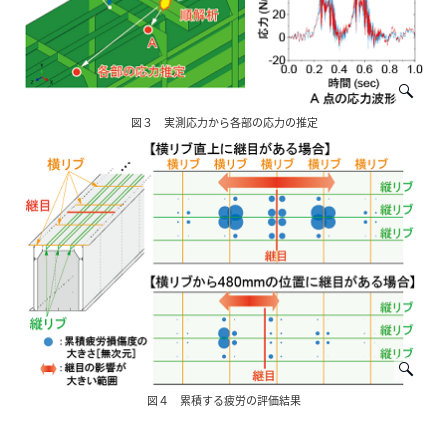
図３ 実測応力から各部の応力の推定
図４ 累積する疲労の評価結果