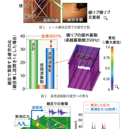
図１ レール継目近傍での疲労き裂
図２ 高周波振動の疲労への寄与