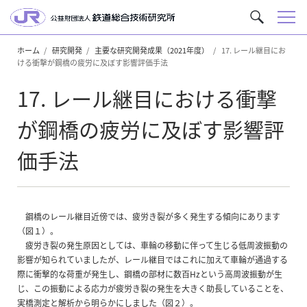
メ
サ
ニ
イ
ュ
ホーム
研究開発
主要な研究開発成果（2021年度）
17. レール継目にお
ト
ける衝撃が鋼橋の疲労に及ぼす影響評価手法
ー
内
を
17. レール継目における衝撃
検
索
が鋼橋の疲労に及ぼす影響評
価手法
鋼橋のレール継目近傍では、疲労き裂が多く発生する傾向にあります
（図１）。
疲労き裂の発生原因としては、車輪の移動に伴って生じる低周波振動の
影響が知られていましたが、レール継目ではこれに加えて車輪が通過する
際に衝撃的な荷重が発生し、鋼橋の部材に数百Hzという高周波振動が生
じ、この振動による応力が疲労き裂の発生を大きく助長していることを、
実橋測定と解析から明らかにしました（図２）。