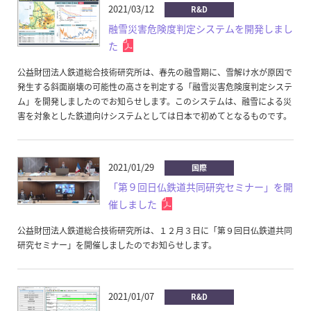
2021/03/12
R&D
融雪災害危険度判定システムを開発しまし
た
公益財団法人鉄道総合技術研究所は、春先の融雪期に、雪解け水が原因で
発生する斜面崩壊の可能性の高さを判定する「融雪災害危険度判定システ
ム」を開発しましたのでお知らせします。このシステムは、融雪による災
害を対象とした鉄道向けシステムとしては日本で初めてとなるものです。
2021/01/29
国際
「第９回日仏鉄道共同研究セミナー」を開
催しました
公益財団法人鉄道総合技術研究所は、１２月３日に「第９回日仏鉄道共同
研究セミナー」を開催しましたのでお知らせします。
2021/01/07
R&D