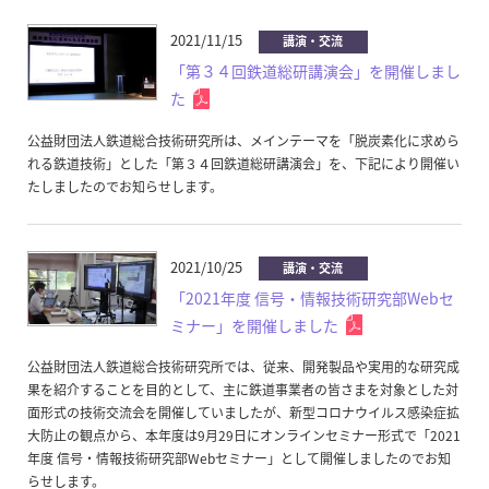
2021/11/15
講演・交流
「第３４回鉄道総研講演会」を開催しまし
た
公益財団法人鉄道総合技術研究所は、メインテーマを「脱炭素化に求めら
れる鉄道技術」とした「第３４回鉄道総研講演会」を、下記により開催い
たしましたのでお知らせします。
2021/10/25
講演・交流
「2021年度 信号・情報技術研究部Webセ
ミナー」を開催しました
公益財団法人鉄道総合技術研究所では、従来、開発製品や実用的な研究成
果を紹介することを目的として、主に鉄道事業者の皆さまを対象とした対
面形式の技術交流会を開催していましたが、新型コロナウイルス感染症拡
大防止の観点から、本年度は9月29日にオンラインセミナー形式で「2021
年度 信号・情報技術研究部Webセミナー」として開催しましたのでお知
らせします。