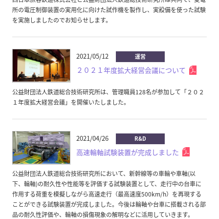
所の電圧制御装置の実用化に向けた試作機を製作し、実設備を使った試験
を実施しましたのでお知らせします。
2021/05/12
運営
２０２１年度拡大経営会議について
公益財団法人鉄道総合技術研究所は、管理職員128名が参加して「２０２
１年度拡大経営会議」を開催いたしました。
2021/04/26
R&D
高速輪軸試験装置が完成しました
公益財団法人鉄道総合技術研究所において、新幹線等の車輪や車軸(以
下、輪軸)の耐久性や性能等を評価する試験装置として、走行中の台車に
作用する荷重を模擬しながら高速走行（最高速度500km/h）を再現する
ことができる試験装置が完成しました。今後は輪軸や台車に搭載される部
品の耐久性評価や、輪軸の損傷現象の解明などに活用していきます。