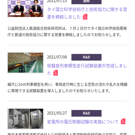
2021/07/13
国際
タイ国立科学技術庁と技術協力に関する覚
書を締結しました
公益財団法人鉄道総合技術研究所は、７月１日付でタイ国立科学技術開発
庁と鉄道の技術協力に関する覚書を締結しましたのでお知らせします。
2021/07/08
R&D
低騒音列車模型走行試験装置が完成しまし
た
縮尺1/20の列車模型を用い、車両走行時に生じる空気の流れや乱れを精緻
に再現できる試験装置を導入しましたのでお知らせいたします。
2021/05/27
R&D
変電所の電圧制御試験の実施について
西日本旅客鉄道株式会社と公益財団法人鉄道総技術研究所は共同で、変電