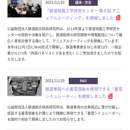
2021/12/10
講演・交流
「鉄道地震工学研究センター 第８回 アニ
ュアルミーティング」を開催しました
公益財団法人鉄道総合技術研究所は、2014年度より鉄道地震工学研究セ
ンターの役割や活動を紹介し、鉄道総研の研究開発や情報配信について幅
広く意見交換する場として、アニュアルミーティングを開催しています。
本年は12月1日にWeb形式で開催し、鉄道事業者をはじめ官公庁、一般企
業から173名（外部パネリスト５名を含む）にご参加頂きましたのでお知
らせします。
2021/11/29
R&D
鉄道車両への着雪現象を再現できる「着雪
シミュレーター」を開発しました
公益財団法人鉄道総合技術研究所は、鉄道車両の台車周辺に雪が付着し、
成長する着雪現象を計算により精緻に再現できる「着雪シミュレーター」
を国内で初めて開発しましたのでお知らせします。