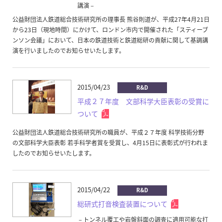
講演－
公益財団法人鉄道総合技術研究所の理事長 熊谷則道が、平成27年4月21日
から23日（現地時間）にかけて、ロンドン市内で開催された「スティーブ
ンソン会議」において、日本の鉄道技術と鉄道総研の貢献に関して基調講
演を行いましたのでお知らせいたします。
2015/04/23
R&D
平成２７年度 文部科学大臣表彰の受賞に
ついて
公益財団法人鉄道総合技術研究所の職員が、平成２７年度 科学技術分野
の文部科学大臣表彰 若手科学者賞を受賞し、4月15日に表彰式が行われま
したのでお知らせいたします。
2015/04/22
R&D
総研式打音検査装置について
－トンネル覆工や岩盤斜面の調査に適用可能な打