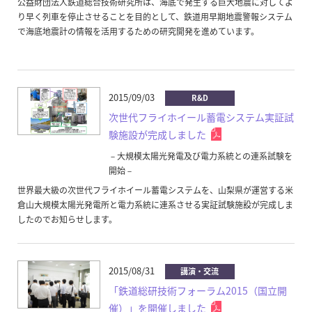
公益財団法人鉄道総合技術研究所は、海底で発生する巨大地震に対してよ
り早く列車を停止させることを目的として、鉄道用早期地震警報システム
で海底地震計の情報を活用するための研究開発を進めています。
2015/09/03
R&D
次世代フライホイール蓄電システム実証試
験施設が完成しました
－大規模太陽光発電及び電力系統との連系試験を
開始－
世界最大級の次世代フライホイール蓄電システムを、山梨県が運営する米
倉山大規模太陽光発電所と電力系統に連系させる実証試験施設が完成しま
したのでお知らせします。
2015/08/31
講演・交流
「鉄道総研技術フォーラム2015（国立開
催）」を開催しました