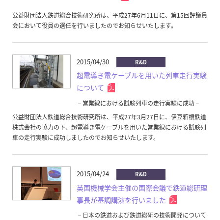
公益財団法人鉄道総合技術研究所は、平成27年6月11日に、第15回評議員
会において役員の選任を行いましたのでお知らせいたします。
2015/04/30
R&D
超電導き電ケーブルを用いた列車走行実験
について
－営業線における試験列車の走行実験に成功－
公益財団法人鉄道総合技術研究所は、平成27年3月27日に、伊豆箱根鉄道
株式会社の協力の下、超電導き電ケーブルを用いた営業線における試験列
車の走行実験に成功しましたのでお知らせいたします。
2015/04/24
R&D
英国機械学会主催の国際会議で鉄道総研理
事長が基調講演を行いました
－日本の鉄道および鉄道総研の技術開発について