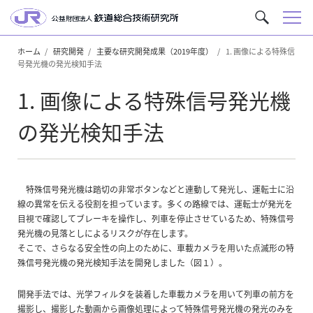
メ
サ
ニ
イ
ュ
ホーム
研究開発
主要な研究開発成果（2019年度）
1. 画像による特殊信
ト
号発光機の発光検知手法
ー
内
を
1. 画像による特殊信号発光機
検
索
の発光検知手法
特殊信号発光機は踏切の非常ボタンなどと連動して発光し、運転士に沿
線の異常を伝える役割を担っています。多くの路線では、運転士が発光を
目視で確認してブレーキを操作し、列車を停止させているため、特殊信号
発光機の見落としによるリスクが存在します。
そこで、さらなる安全性の向上のために、車載カメラを用いた点滅形の特
殊信号発光機の発光検知手法を開発しました（図１）。
開発手法では、光学フィルタを装着した車載カメラを用いて列車の前方を
撮影し、撮影した動画から画像処理によって特殊信号発光機の発光のみを