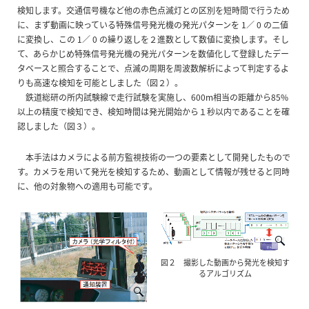
検知します。交通信号機など他の赤色点滅灯との区別を短時間で行うため
に、まず動画に映っている特殊信号発光機の発光パターンを 1／ 0 の二値
に変換し、この 1／ 0 の繰り返しを２進数として数値に変換します。そし
て、あらかじめ特殊信号発光機の発光パターンを数値化して登録したデー
タベースと照合することで、点滅の周期を周波数解析によって判定するよ
りも高速な検知を可能としました（図２）。
鉄道総研の所内試験線で走行試験を実施し、600m相当の距離から85%
以上の精度で検知でき、検知時間は発光開始から１秒以内であることを確
認しました（図３）。
本手法はカメラによる前方監視技術の一つの要素として開発したもので
す。カメラを用いて発光を検知するため、動画として情報が残せると同時
に、他の対象物への適用も可能です。
図２ 撮影した動画から発光を検知す
るアルゴリズム