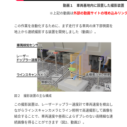
動画１ 車両基地内に設置した撮影装置
※上記の動画は
外部の動画サイトの埋め込みリン
この作業を自動化するために、まず走行する車両の床下部側面を
地上から連続撮影する装置を開発しました（動画1）。
図２ 撮影装置の主な構成
この撮影装置は、レーザードップラー速度計で車両速度を検出し
ながらラインスキャンカメラとライン照明で高速撮影して画像を
結合することで、車両速度や昼夜によらずブレのない高精細な連
続画像を得ることができます（図2、動画2）。