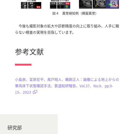
図４ 異常検知例（模擬異常）
今後も撮影対象の拡大や診断精度の向上に取り組み、人手に頼
らない検査の実現を目指しています。
参考文献
小島崇、宮原宏平、風戸昭人、鵜飼正人：画像による地上からの
車両床下状態確認手法、鉄道総研報告、Vol.37、No.9、pp.9-
15、2023
研究部