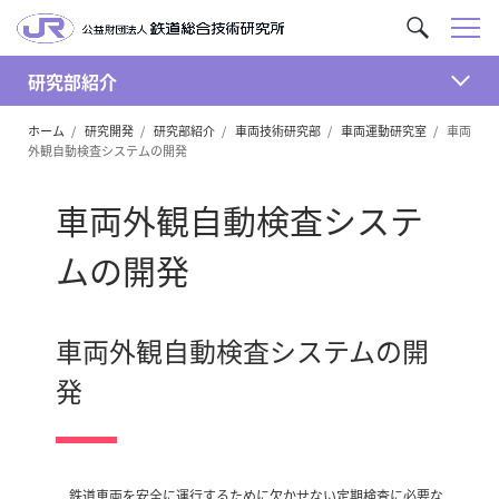
メ
サ
ニ
イ
ュ
研究部紹介
ト
開
ー
内
ホーム
研究開発
研究部紹介
車両技術研究部
車両運動研究室
車両
く
を
外観自動検査システムの開発
検
索
車両外観自動検査システ
ムの開発
車両外観自動検査システムの開
発
鉄道車両を安全に運行するために欠かせない定期検査に必要な