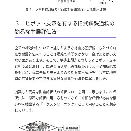
図２ 交番載荷試験及び非線形骨組解析による耐震評価
３．ピボット支承を有する旧式鋼鉄道橋の
簡易な耐震評価法
全ての構造物について上述したような地震応答解析にもとづく詳
細な耐震評価を行うことは煩雑で時間がかかり、合理的とはいえ
ない面があります。そこで、構造上弱点となりうるピボット支承
と桁支承に着目し、既往の時刻歴応答解析のパラメータ解析結果
をもとに、構造全体系モデルでの時刻歴応答解析を行わずに地震
時の応答値を算定できる簡易な耐震評価法を提案しました。
提案した簡易な耐震評価法の評価フローを図３に示します。本評
価法は、厳密な評価に用いるものでなく、詳細な評価が必要な構
造物を抽出する「一次スクリーニング」として用いることを想定
しています。