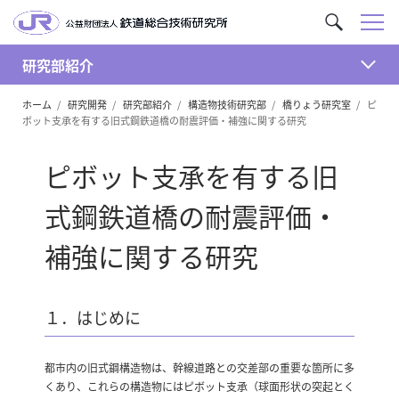
メ
サ
ニ
イ
ュ
研究部紹介
ト
開
ー
内
ホーム
研究開発
研究部紹介
構造物技術研究部
橋りょう研究室
ピ
く
を
ボット支承を有する旧式鋼鉄道橋の耐震評価・補強に関する研究
検
索
ピボット支承を有する旧
式鋼鉄道橋の耐震評価・
補強に関する研究
１．はじめに
都市内の旧式鋼構造物は、幹線道路との交差部の重要な箇所に多
くあり、これらの構造物にはピボット支承（球面形状の突起とく