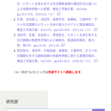
也：ピボット支承を有する旧式鋼鉄道橋の構造形式の違いに
よる地震時挙動への影響、構造工学論文集、Vol.60A、
pp.303-315、2014.03（※）
芝寛、吉田直人、池田学、高野幸宏、齋藤聡、工藤伸司：ポ
スト形式橋脚のピボット支承の復元力モデルと簡易補強法、
構造工学論文集、Vol.57A、pp.418-430、2011.03（※）
池田学、芝寛、吉田直人、黒田智也：ピボット支承を有する
旧式鋼橋の耐震性評価および補強法、鉄道総研報告、第25
巻、第2号、pp.23-28、2011.02
黒田智也、池田学、杉舘政雄、齋藤聡、工藤伸司：ポスト形
式橋脚を有する鋼鉄道橋の地震時挙動に関する基礎的検討、
構造工学論文集、Vol.55A、pp.643-652、2009.03（※）
（※）印のついたリンクは
外部サイトへ移動します
。
研究部