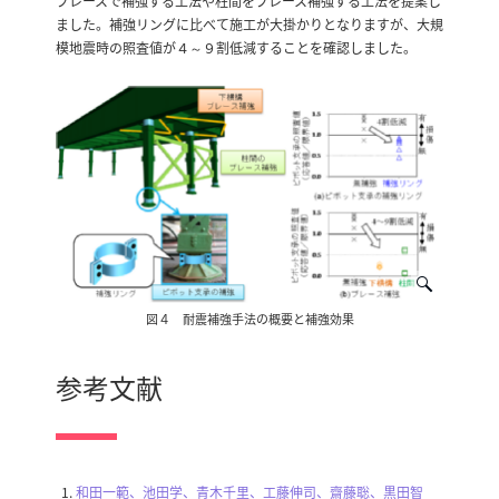
ブレースで補強する工法や柱間をブレース補強する工法を提案し
ました。補強リングに比べて施工が大掛かりとなりますが、大規
模地震時の照査値が４～９割低減することを確認しました。
図４ 耐震補強手法の概要と補強効果
参考文献
和田一範、池田学、青木千里、工藤伸司、齋藤聡、黒田智