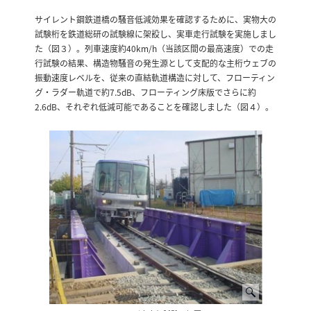
サイレント鋼鉄道橋の騒音低減効果を確認するために、実物大の
試験桁を鉄道総研の試験線に架設し、実車走行試験を実施しまし
た（図３）。列車速度約40km/h（当該区間の最高速度）での走
行試験の結果、構造物騒音の発生源として支配的な主桁ウェブの
振動速度レベルを、従来の直結軌道構造に対して、フローティン
グ・ラダー軌道で約7.5dB、フローティング床版でさらに約
2.6dB、それぞれ低減可能であることを確認しました（図４）。