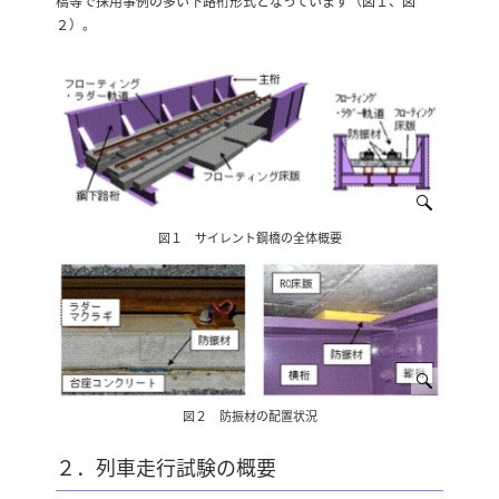
橋等で採用事例の多い下路桁形式となっています（図１、図
２）。
図１ サイレント鋼橋の全体概要
図２ 防振材の配置状況
２．列車走行試験の概要