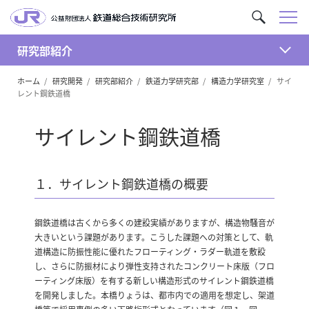
メ
サ
ニ
イ
ュ
研究部紹介
ト
開
ー
内
ホーム
研究開発
研究部紹介
鉄道力学研究部
構造力学研究室
サイ
く
を
レント鋼鉄道橋
検
索
サイレント鋼鉄道橋
１．サイレント鋼鉄道橋の概要
鋼鉄道橋は古くから多くの建設実績がありますが、構造物騒音が
大きいという課題があります。こうした課題への対策として、軌
道構造に防振性能に優れたフローティング・ラダー軌道を敷設
し、さらに防振材により弾性支持されたコンクリート床版（フロ
ーティング床版）を有する新しい構造形式のサイレント鋼鉄道橋
を開発しました。本橋りょうは、都市内での適用を想定し、架道