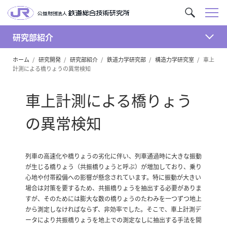
メ
サ
ニ
イ
ュ
研究部紹介
ト
開
ー
内
ホーム
研究開発
研究部紹介
鉄道力学研究部
構造力学研究室
車上
く
を
計測による橋りょうの異常検知
検
索
車上計測による橋りょう
の異常検知
列車の高速化や橋りょうの劣化に伴い、列車通過時に大きな振動
が生じる橋りょう（共振橋りょうと呼ぶ）が増加しており、乗り
心地や付帯設備への影響が懸念されています。特に振動が大きい
場合は対策を要するため、共振橋りょうを抽出する必要がありま
すが、そのためには膨大な数の橋りょうのたわみを一つずつ地上
から測定しなければならず、非効率でした。そこで、車上計測デ
ータにより共振橋りょうを地上での測定なしに抽出する手法を開