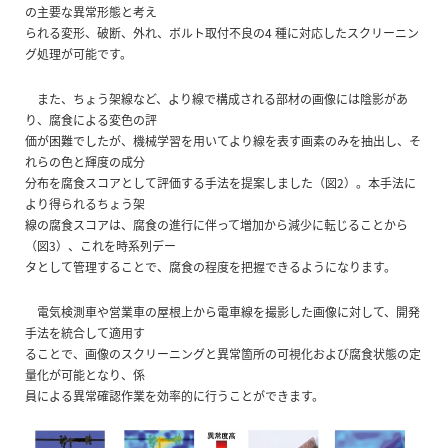
の主要な異常形態と考え
られる変形、破断、外れ、ボルト取付不良の4 種に対応したスクリーニン
グ処理が可能です。
また、ちょう架線など、より線で構成される部材の画像には陰影があ
り、腐食による変色の評
価が困難でしたが、機械学習を用いてより線を表す画素のみを抽出し、そ
れらの色と輝度の成分
分布を腐食スコアとして評価する手法を提案しました（図2）。本手法に
より得られるちょう架
線の腐食スコアは、腐食の進行に伴って増加から減少に転じることから
（図3）、これを時系列デー
タとして管理することで、腐食の程度を把握できるようになります。
電気検測車や営業車の屋根上から電車線を撮影した画像に対して、開発
手法を統合して適用す
ることで、画像のスクリーニングと異常箇所の可視化および腐食状態の定
量化が可能となり、係
員による異常確認作業を効率的に行うことができます。