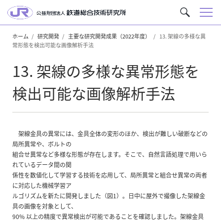
メ
サ
ニ
イ
ュ
ホーム
研究開発
主要な研究開発成果（2022年度）
13. 架線の多様な異
ト
常形態を検出可能な画像解析手法
ー
内
を
13. 架線の多様な異常形態を
検
索
検出可能な画像解析手法
架線金具の異常には、金具全体の変形のほか、検出が難しい破断などの
局所異常や、ボルトの
組合せ異常など多様な形態が存在します。そこで、自然言語処理で用いら
れているデータ間の関
係性を数値化して学習する技術を応用して、局所異常と組合せ異常の両者
に対応した機械学習ア
ルゴリズムを新たに開発しました（図1）。日中に屋外で撮像した架線金
具の画像を対象として、
90% 以上の精度で異常検出が可能であることを確認しました。架線金具