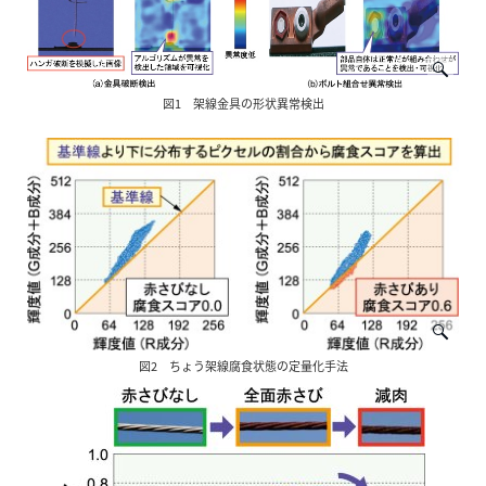
図1 架線金具の形状異常検出
図2 ちょう架線腐食状態の定量化手法