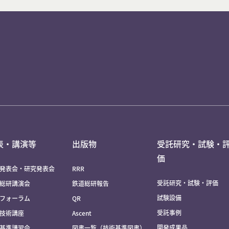
表・講演等
出版物
受託研究・試験・
価
発表会・研究発表会
RRR
受託研究・試験・評価
総研講演会
鉄道総研報告
試験設備
フォーラム
QR
受託事例
技術講座
Ascent
開発成果品
基準講習会
図書一覧（技術基準図書）