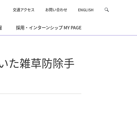
交通アクセス
お問い合わせ
ENGLISH
サ
検
イ
索
ト
報
採用・インターンシップ MY PAGE
内
を
検
索
用いた雑草防除手