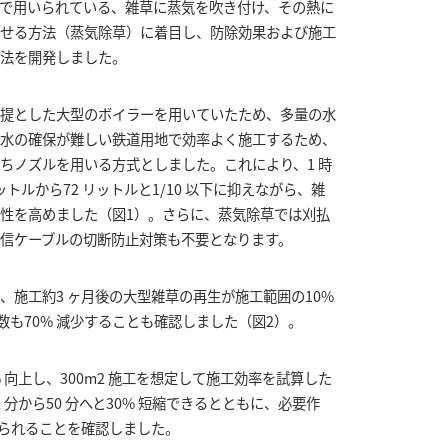
で用いられている、雑草に蒸気を吹き付け、その熱に
せる方法（蒸気除草）に着目し、防除効果および施工
法を開発しました。
提とした大型のボイラーを用いていたため、多量の水
水の確保が難しい鉄道用地で効率よく施工するため、
ちノズルを用いる方式としました。これにより、1 時
トルから72 リットルと1/10 以下に抑えながら、雑
性を高めました（図1）。さらに、蒸気除草では刈払
信ケーブルの切断防止対策も不要となります。
施工約3 ヶ月後の大型雑草の再生が施工範囲の10%
数も70% 減少することも確認しました（図2）。
向上し、300m2 施工を想定して施工効率を試算した
分から50 分へと30% 短縮できるとともに、必要作
抑えられることを確認しました。