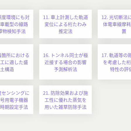
低照度環境にも対
11. 車上計測した軌道
12. 光切断
車載型の線路
変位による桁たわみ
体電車線摩耗
障物検知手法
推定法
置
狭隘箇所における
16. トンネル同士が極
17. 軌道等
工に適した盛
近接する場合の影響
を考慮した桁
土構造
予測解析法
特性の評
温度センシングに
21. 防除効果および施
号用電子機器
工性に優れた蒸気を
時期設定手法
用いた雑草防除手法