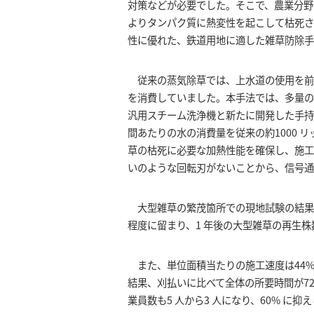
対策などが必要でした。そこで、農業分野
よりタンパク質に熱変性を起こして枯死さ
性に優れた、鉄道用地に適した雑草防除手
従来の蒸気除草では、上水道の使用を前
を消費していました。本手法では、多量の
汎用スチーム洗浄機と新たに開発した手持
間あたりの水の消費量を従来の約1000 リッ
草の枯死に必要な加熱性能を確保し、施工
いのような回転刃がないことから、信号通
大型雑草の繁茂箇所での現地試験の結果、
程度に留まり、1 年後の大型雑草の再生株
また、単位面積当たりの施工速度は44% 
結果、刈払いに比べて全体の所要時間が72 
業員数も5 人から3 人になり、60% に