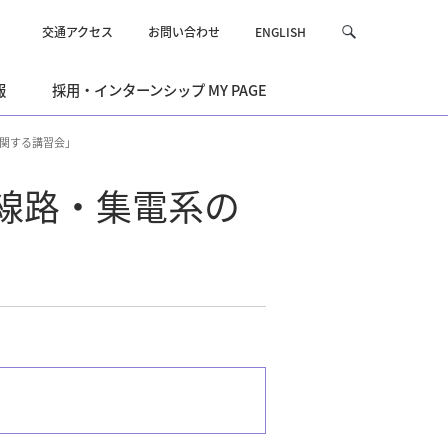
交通アクセス
お問い合わせ
ENGLISH
サ
検
イ
索
ト
報
採用・インターンシップ MY PAGE
内
を
検
に関する講習会」
索
車線路・集電系の