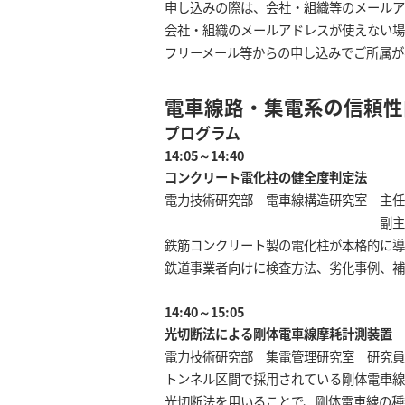
申し込みの際は、会社・組織等のメールア
会社・組織のメールアドレスが使えない場
フリーメール等からの申し込みでご所属が
電車線路・集電系の信頼性
プログラム
14:05～14:40
コンクリート電化柱の健全度判定法
電力技術研究部 電車線構造研究室 主
副主任研究員 近
鉄筋コンクリート製の電化柱が本格的に導
鉄道事業者向けに検査方法、劣化事例、補
14:40～15:05
光切断法による剛体電車線摩耗計測装置
電力技術研究部 集電管理研究室 研究員
トンネル区間で採用されている剛体電車線
光切断法を用いることで、剛体電車線の種