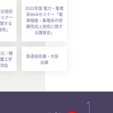
2022年度 電力・集電
防災技術
系Webセミナー「電
セミナー
車線路・集電系の信
関する
頼性向上技術に関す
技術」
る講習会」
防災／構
鉄道技術展・大阪
震工学
出展
流会