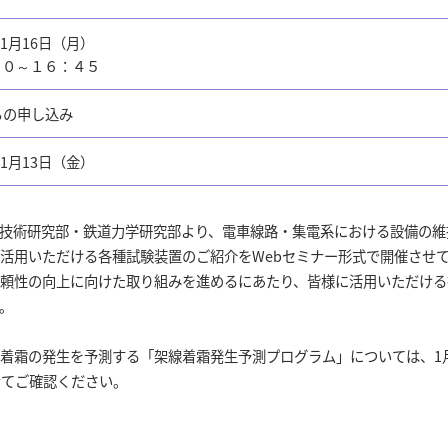
01月16日（月）
００～１６：４５
らの申し込み
01月13日（金）
技術研究部・鉄道力学研究部より、電車線路・集電系における設備の維
活用いただける各種試験装置のご紹介をWebセミナー形式で開催させ
頼性の向上に向けた取り組みを進めるにあたり、皆様に活用いただける
。
霜の発生を予測する「架線着霜発生予測プログラム」については、1月
せてご確認ください。