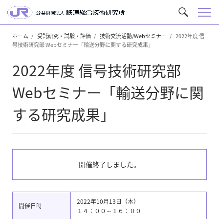
メ
サ
ニ
イ
ュ
ホーム
受託研究・試験・評価
技術交流活動/Webセミナー
2022年度 信
ト
号技術研究部 Webセミナー「輸送分野に関する研究成果」
ー
内
を
2022年度 信号技術研究部
検
索
Webセミナー「輸送分野に関
する研究成果」
開催終了しました。
2022年10月13日（木）
開催日時
１４：００～１６：００