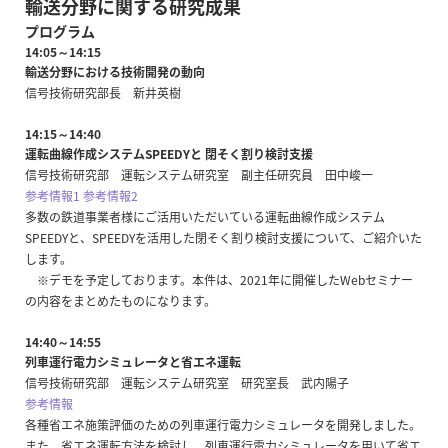
輸送分野に関する研究成果
プログラム
14:05～14:15
輸送分野における技術開発の動向
信号技術研究部長 新井英樹
14:15～14:40
運転曲線作成システムSPEEDYと 閉そく割り検討支援
信号技術研究部 運転システム研究室 副主任研究員 田中峻一
参考情報1
参考情報2
多数の鉄道事業者様にご活用いただいている運転曲線作成システム
SPEEDYと、SPEEDYを活用した閉そく割り検討支援について、ご紹介いた
します。
※デモを予定しております。本件は、2021年に開催したWebセミナー
の内容をまとめたものになります。
14:40～14:55
列車運行電力シミュレータと省エネ運転
信号技術研究部 運転システム研究室 研究室長 武内陽子
参考情報
各種省エネ施策評価のための列車運行電力シミュレータを開発しました。
また、省エネ運転方法を検討し、列車運行電力シミュレータを用いて省エ