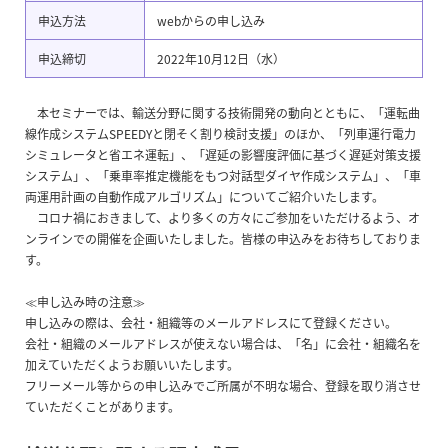
申込方法
webからの申し込み
申込締切
2022年10月12日（水）
本セミナーでは、輸送分野に関する技術開発の動向とともに、「運転曲
線作成システムSPEEDYと閉そく割り検討支援」のほか、「列車運行電力
シミュレータと省エネ運転」、「遅延の影響度評価に基づく遅延対策支援
システム」、「乗車率推定機能をもつ対話型ダイヤ作成システム」、「車
両運用計画の自動作成アルゴリズム」についてご紹介いたします。
コロナ禍におきまして、より多くの方々にご参加をいただけるよう、オ
ンラインでの開催を企画いたしました。皆様の申込みをお待ちしておりま
す。
≪申し込み時の注意≫
申し込みの際は、会社・組織等のメールアドレスにて登録ください。
会社・組織のメールアドレスが使えない場合は、「名」に会社・組織名を
加えていただくようお願いいたします。
フリーメール等からの申し込みでご所属が不明な場合、登録を取り消させ
ていただくことがあります。