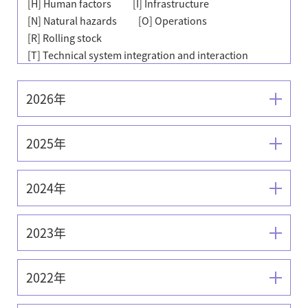
[H] Human factors
[I] Infrastructure
[N] Natural hazards
[O] Operations
[R] Rolling stock
[T] Technical system integration and interaction
2026年
2025年
2024年
2023年
2022年