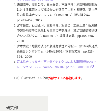
飯田浩平、坂井公俊、宮本岳史、室野剛隆：地震時脱線現象
に対する車両および構造物の影響因子に関する研究、第19回
鉄道技術連合シンポジウム（J-RAIL2012）講演論文集、
pp.449-452、2012
宮本岳史、石田弘明、室野剛隆、飯島仁、加藤正道：新潟県
中越沖地震時に脱線した車両の挙動解析、第17回鉄道技術連
合シンポジウム（J-RAIL2010）講演論文集、pp.465-468、
2010
宮本岳史：地震時波形の脱線危険性の分析法、第16回鉄道技
術連合シンポジウム（J-RAIL2009）講演論文集、pp.523-
524、2009
宮本岳史：マルチボディダイナミクスによる車両運動シミュ
レーション、RRR、Vol.65、No.10、pp.2-5、2008.10
（※）印のついたリンクは
外部サイトへ移動します
。
研究部