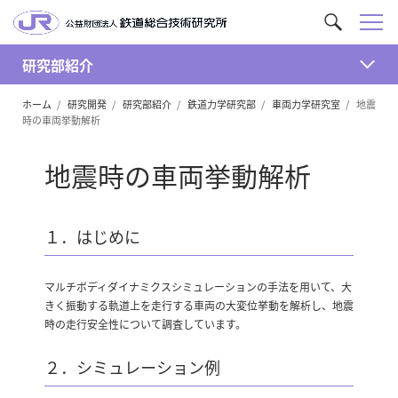
メ
サ
ニ
イ
ュ
研究部紹介
ト
開
ー
内
ホーム
研究開発
研究部紹介
鉄道力学研究部
車両力学研究室
地震
く
を
時の車両挙動解析
検
索
地震時の車両挙動解析
１．はじめに
マルチボディダイナミクスシミュレーションの手法を用いて、大
きく振動する軌道上を走行する車両の大変位挙動を解析し、地震
時の走行安全性について調査しています。
２．シミュレーション例