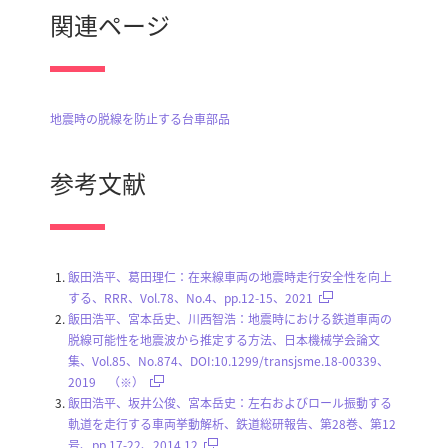
関連ページ
地震時の脱線を防止する台車部品
参考文献
飯田浩平、葛田理仁：在来線車両の地震時走行安全性を向上
する、RRR、Vol.78、No.4、pp.12-15、2021
飯田浩平、宮本岳史、川西智浩：地震時における鉄道車両の
脱線可能性を地震波から推定する方法、日本機械学会論文
集、Vol.85、No.874、DOI:10.1299/transjsme.18-00339、
2019 （※）
飯田浩平、坂井公俊、宮本岳史：左右およびロール振動する
軌道を走行する車両挙動解析、鉄道総研報告、第28巻、第12
号、pp.17-22、2014.12