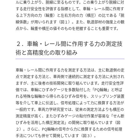
ルに乗り上がり、脱線に至るものです。この乗り上がり脱線に対
する走行安全性を評価する指標として、車輪・レール間に作用す
る上下方向の力（輪重）と左右方向の力（横圧）の比である「脱
線係数」が用いられます（図１）。また、軌道部材の強度上の観
点から、輪重や横圧の値そのものを把握することも重要です。
２．車輪・レール間に作用する力の測定技
術と高精度化の取り組み
車輪・レール間に作用する力を測定する方法は、主に軌道側の定
点で測定する方法と、車両側で連続的に測定する方法に大別され
ますが、主に後者の技術開発に取り組んでいます。走行安全性評
価では、車輪にひずみゲージを多数貼付した「PQ輪軸」と呼ば
れる特殊な輪軸から得られるひずみ信号を、スリップリング装置
等を介して車上に伝送し、信号処理によって力に換算する方法が
一般的です。車両力学研究室では、従来の測定方法よりも横圧の
測定精度が高く、またひずみゲージの貼付作業が容易な「せん断
ひずみを活用した横圧測定法」の開発に取り組んでいます（図
２）。さらに、PQ輪軸の信号から力に換算するための信号処理
手法についても併せて開発しています（図３）。