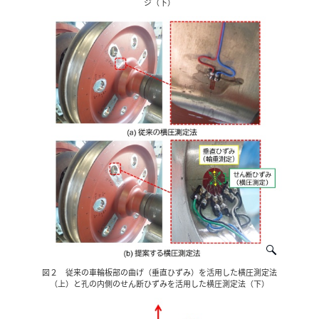
ジ（下）
図２ 従来の車輪板部の曲げ（垂直ひずみ）を活用した横圧測定法
（上）と孔の内側のせん断ひずみを活用した横圧測定法（下）