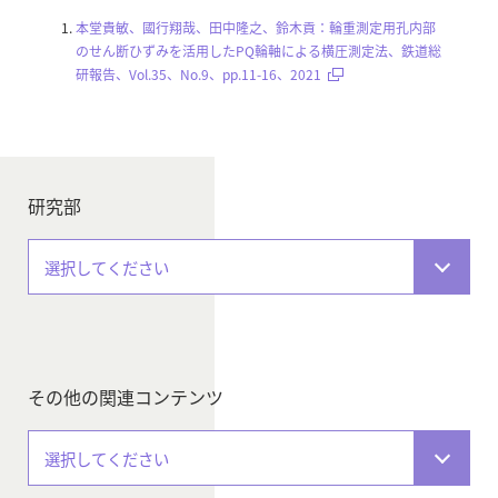
本堂貴敏、國行翔哉、田中隆之、鈴木貢：輪重測定用孔内部
のせん断ひずみを活用したPQ輪軸による横圧測定法、鉄道総
研報告、Vol.35、No.9、pp.11-16、2021
研究部
選択してください
その他の関連コンテンツ
選択してください