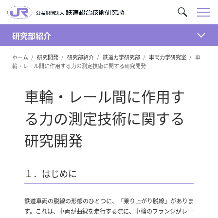
メ
サ
ニ
イ
ュ
研究部紹介
ト
開
ー
内
ホーム
研究開発
研究部紹介
鉄道力学研究部
車両力学研究室
車
く
を
輪・レール間に作用する力の測定技術に関する研究開発
検
索
車輪・レール間に作用す
る力の測定技術に関する
研究開発
１．はじめに
鉄道車両の脱線の形態のひとつに、「乗り上がり脱線」がありま
す。これは、車両が曲線を走行する際に、車輪のフランジがレー