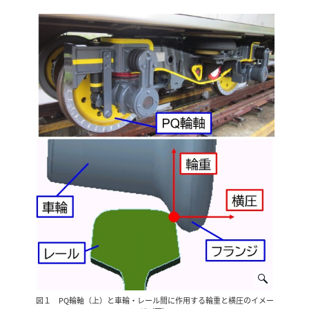
図１ PQ輪軸（上）と車輪・レール間に作用する輪重と横圧のイメー