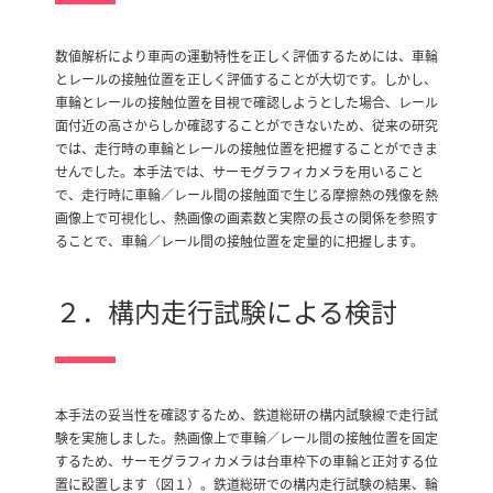
数値解析により車両の運動特性を正しく評価するためには、車輪
とレールの接触位置を正しく評価することが大切です。しかし、
車輪とレールの接触位置を目視で確認しようとした場合、レール
面付近の高さからしか確認することができないため、従来の研究
では、走行時の車輪とレールの接触位置を把握することができま
せんでした。本手法では、サーモグラフィカメラを用いること
で、走行時に車輪／レール間の接触面で生じる摩擦熱の残像を熱
画像上で可視化し、熱画像の画素数と実際の長さの関係を参照す
ることで、車輪／レール間の接触位置を定量的に把握します。
２．構内走行試験による検討
本手法の妥当性を確認するため、鉄道総研の構内試験線で走行試
験を実施しました。熱画像上で車輪／レール間の接触位置を固定
するため、サーモグラフィカメラは台車枠下の車輪と正対する位
置に設置します（図１）。鉄道総研での構内走行試験の結果、輪