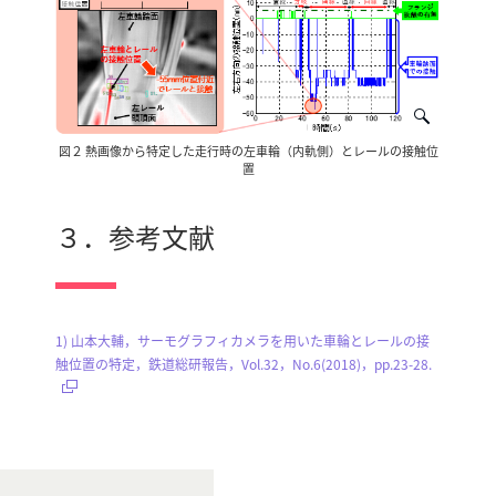
図２ 熱画像から特定した走行時の左車輪（内軌側）とレールの接触位
置
３．参考文献
1) 山本大輔，サーモグラフィカメラを用いた車輪とレールの接
触位置の特定，鉄道総研報告，Vol.32，No.6(2018)，pp.23-28.