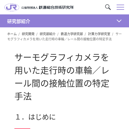
メ
サ
ニ
イ
ュ
研究部紹介
ト
開
ー
内
ホーム
研究開発
研究部紹介
鉄道力学研究部
計算力学研究室
サー
く
を
モグラフィカメラを用いた走行時の車輪／レール間の接触位置の特定手法
検
索
サーモグラフィカメラを
用いた走行時の車輪／レ
ール間の接触位置の特定
手法
１．はじめに