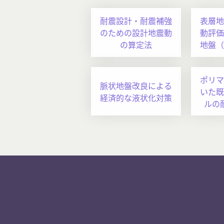
耐震設計・耐震補強
表層地
のための設計地震動
動評価
の算定法
地盤（
ポリマ
脈状地盤改良による
いた既
経済的な液状化対策
ルの