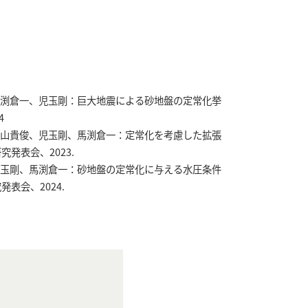
渕倉一、児玉剛：巨大地震による砂地盤の定常化挙
4
山貴俊、児玉剛、馬渕倉一：定常化を考慮した拡張
発表会、2023.
玉剛、馬渕倉一：砂地盤の定常化に与える水圧条件
表会、2024.