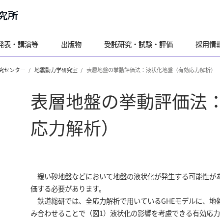
発表・講演等
出版物
受託研究・試験・評価
採用情
究センター
地震動力学研究室
表層地盤の挙動評価法：液状化地盤（有効応力解析）
表層地盤の挙動評価法
応力解析）
緩い砂地盤などにおいて地盤の液状化が発生する可能性があ
価する必要があります。
鉄道総研では、全応力解析で用いているGHEモデルに、地
み合わせることで（図1）液状化の影響を考慮できる有効応