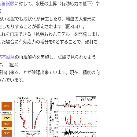
応答試験
に対して、水圧の上昇（有効応力の低下）や
）
い地盤でも液状化が発生したり、地盤の大変形に
したりすることが想定されます（図3(a)）。
れを再現できる「拡張おわんモデル」を開発しまし
達した場合に有効応力の増分を0とすることで、頭打ち
応答試験
の再現解析を実施し、試験で見られたよう
す。（図4）
価出来ることが確認出来ています。現在、精度の向
組んでいます。