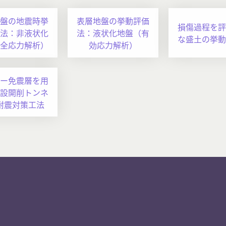
盤の地震時挙
表層地盤の挙動評価
損傷過程を評
法：非液状化
法：液状化地盤（有
な盛土の挙動
全応力解析）
効応力解析）
ー免震層を用
設開削トンネ
耐震対策工法