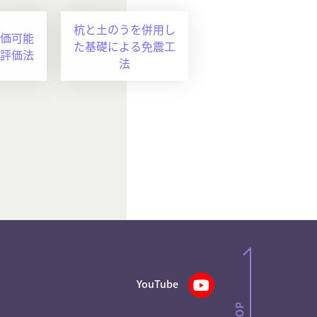
杭と土のうを併用し
価可能
た基礎による免震工
評価法
法
YouTube