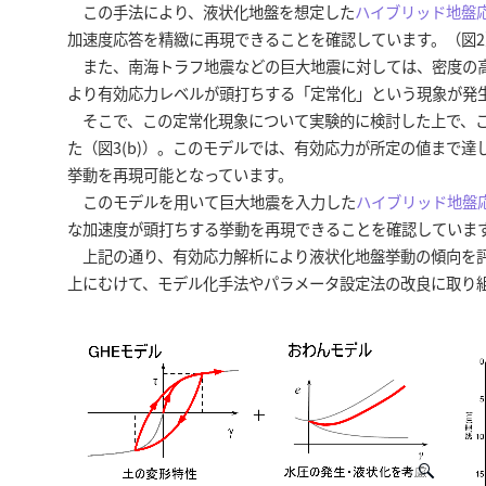
この手法により、液状化地盤を想定した
ハイブリッド地盤
加速度応答を精緻に再現できることを確認しています。（図2
また、南海トラフ地震などの巨大地震に対しては、密度の高
より有効応力レベルが頭打ちする「定常化」という現象が発生
そこで、この定常化現象について実験的に検討した上で、こ
た（図3(b)）。このモデルでは、有効応力が所定の値まで
挙動を再現可能となっています。
このモデルを用いて巨大地震を入力した
ハイブリッド地盤
な加速度が頭打ちする挙動を再現できることを確認していま
上記の通り、有効応力解析により液状化地盤挙動の傾向を評
上にむけて、モデル化手法やパラメータ設定法の改良に取り