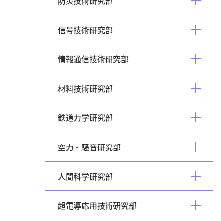
防災技術研究部
開
く
信号技術研究部
開
く
情報通信技術研究部
開
く
材料技術研究部
開
く
鉄道力学研究部
開
く
空力・騒音研究部
開
く
人間科学研究部
開
く
超電導応用技術研究部
開