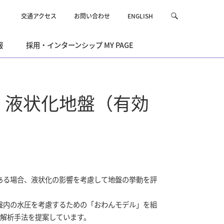
交通アクセス
お問い合わせ
ENGLISH
サ
検
イ
索
ト
報
採用・インターンシップ MY PAGE
内
を
検
索
：液状化地盤（有効
る場合、液状化の影響を考慮して地盤の挙動を評
盤内の水圧を考慮するための「おわんモデル」を組
力解析手法を提案しています。