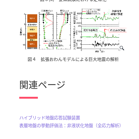
図４ 拡張おわんモデルによる巨大地震の解析
関連ページ
ハイブリッド地盤応答試験装置
表層地盤の挙動評価法：非液状化地盤（全応力解析）