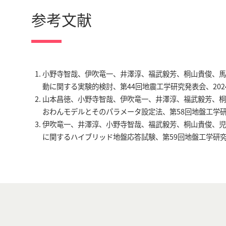
参考文献
小野寺智哉、伊吹竜一、井澤淳、福武毅芳、桐山貴俊、馬
動に関する実験的検討、第44回地震工学研究発表会、202
山本昌徳、小野寺智哉、伊吹竜一、井澤淳、福武毅芳、桐
おわんモデルとそのパラメータ設定法、第58回地盤工学研究
伊吹竜一、井澤淳、小野寺智哉、福武毅芳、桐山貴俊、児
に関するハイブリッド地盤応答試験、第59回地盤工学研究発