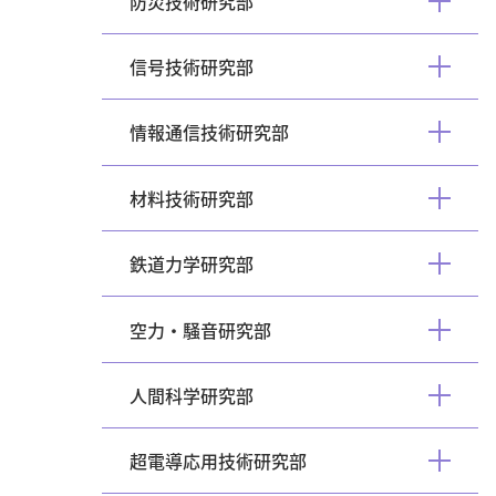
防災技術研究部
開
く
信号技術研究部
開
く
情報通信技術研究部
開
く
材料技術研究部
開
く
鉄道力学研究部
開
く
空力・騒音研究部
開
く
人間科学研究部
開
く
超電導応用技術研究部
開