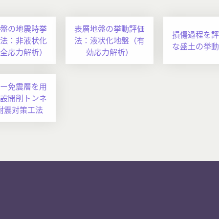
盤の地震時挙
表層地盤の挙動評価
損傷過程を評
法：非液状化
法：液状化地盤（有
な盛土の挙動
全応力解析）
効応力解析）
ー免震層を用
設開削トンネ
耐震対策工法