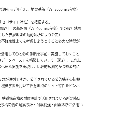
をモデル化し、地震基盤（Vs=3000m/s程度）
すさ（サイト特性）を把握する。
計上の基盤面（Vs=400m/s程度）での設計地震
とした表層地盤の動的解析により算定）
不確定性までを考慮しようとすると多大な時間が
を活用して①と②の手順を事前に実施しておくこと
性データベース」を構築しています（図2）。これに
の迅速な実施を実現し，比較的短期間かつ経済的に
のが原則ですが、公開されている公的機関の情報
、機械学習を用いて任意地点のサイト特性をピンポ
、鉄道構造物の耐震設計で活用されている所要降伏
既設構造物の耐震設計・耐震補強・耐震診断に活用い