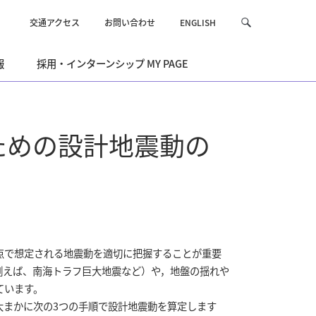
交通アクセス
お問い合わせ
ENGLISH
サ
検
イ
索
ト
報
採用・インターンシップ MY PAGE
内
を
検
索
ための設計地震動の
で想定される地震動を適切に把握することが重要
例えば、南海トラフ巨大地震など）や，地盤の揺れや
ています。
まかに次の3つの手順で設計地震動を算定します