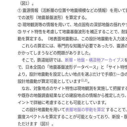
（図1）。
① 震源情報（活断層の位置や地震規模などの情報）を用いて震源
での波形（地震基盤波形）を算定する。
② 現地観測等の情報を用いて、地点固有の深部地盤の揺れや
③ サイト特性を考慮して地震基盤波形を補正することで、耐震設
動を算定する。（地表面地震動は、この設計地震動を入力波
これらの算定には、専門的な知識が必要であったり、震源の
かかってしまうなどの問題がありました。
そこで，鉄道総研では、
断層・地盤・構造物アーカイブス
で、日本全国の「地震基盤波形データベース」と「サイト特
より，設計地震動を設定したい地点を選ぶだけで手順①～③
1),
2)
設計地震動が算定可能としています
。
なお、対象地点のサイト特性は現地観測を実施して把握する
や既存の地盤調査結果などの建設地点の情報から推定したり
イントで詳細に考慮することも可能としています。
この設計地震動を用いて
表層地盤の挙動を算定
することで
震度スペクトルを算定することが可能となっており、新設・
ただけます（図3）。