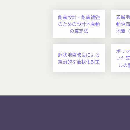
耐震設計・耐震補強
表層地
のための設計地震動
動評価
の算定法
地盤（
ポリマ
脈状地盤改良による
いた既
経済的な液状化対策
ルの