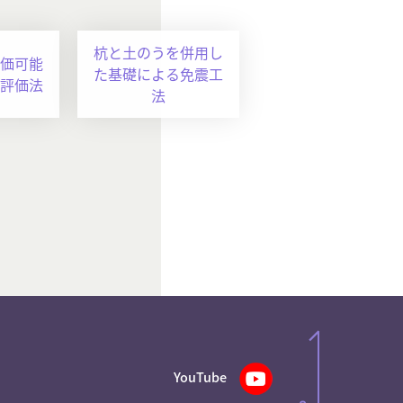
杭と土のうを併用し
価可能
た基礎による免震工
評価法
法
YouTube