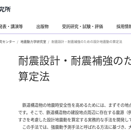
発表・講演等
出版物
受託研究・試験・評価
採用情
究センター
地震動力学研究室
耐震設計・耐震補強のための設計地震動の算定法
耐震設計・耐震補強の
算定法
鉄道構造物の地震時安全性を高めるためには、まずその地点
です。そこで、鉄道構造物の建設地点周辺に存在する震源（
すさを考慮した設計地震動を算定する実務的な手法を開発し
この手法では、強震動予測手法と呼ばれる方法に基づき、大