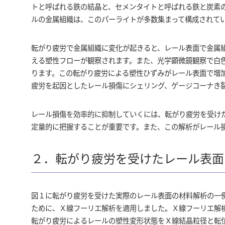
トと呼ばれる鉄の結晶と、セメンタイトと呼ばれる鉄と炭素
ルの金属組織は、このパーライトが多数集まって構成されて
転がり疲労で金属組織に変化が起きると、レール表面で金属
える塑性フローが観察されます。また、光学顕微鏡観察で白
ります。この転がり疲労による塑性ひずみがレール表面で増
疲労を起因としたレール損傷にシェリング、ゲージコーナき
レール損傷を効率的に抑制していくには、転がり疲労を受け
定量的に把握することが重要です。また、この解析がレール
２．転がり疲労を受けたレール表面
図１に転がり疲労を受けた実際のレール表面の材料解析の一
ために、Ｘ線フーリエ解析を適用しました。Ｘ線フーリエ解
転がり疲労によるレールの塑性変形状態をＸ線結晶粒径と転