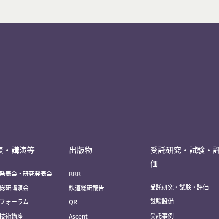
表・講演等
出版物
受託研究・試験・
価
発表会・研究発表会
RRR
受託研究・試験・評価
総研講演会
鉄道総研報告
試験設備
フォーラム
QR
受託事例
技術講座
Ascent