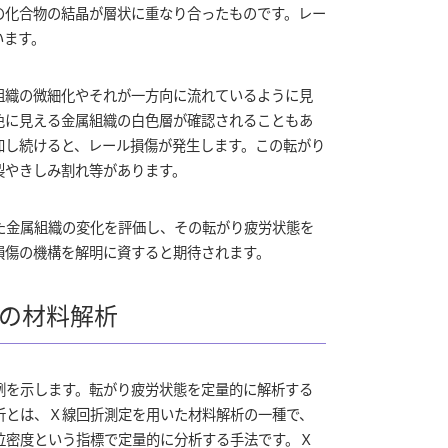
の化合物の結晶が層状に重なり合ったものです。レー
います。
組織の微細化やそれが一方向に流れているように見
色に見える金属組織の白色層が確認されることもあ
加し続けると、レール損傷が発生します。この転がり
裂やきしみ割れ等があります。
た金属組織の変化を評価し、その転がり疲労状態を
損傷の機構を解明に資すると期待されます。
の材料解析
例を示します。転がり疲労状態を定量的に解析する
析とは、Ｘ線回折測定を用いた材料解析の一種で、
位密度という指標で定量的に分析する手法です。Ｘ