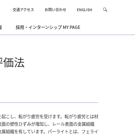
交通アクセス
お問い合わせ
ENGLISH
サ
検
イ
索
ト
報
採用・インターンシップ MY PAGE
内
を
検
索
評価法
を起こし、転がり疲労を受けます。転がり疲労とは材
表面の塑性ひずみが増加し、レール表面の金属組織
金属組織を有しています。パーライトとは、フェライ