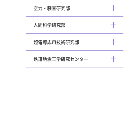
く
空力・騒音研究部
開
く
人間科学研究部
開
く
超電導応用技術研究部
開
く
鉄道地震工学研究センター
開
く