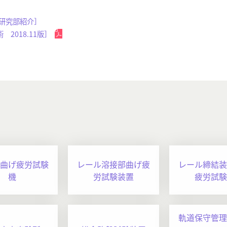
［研究部紹介］
2018.11版］
曲げ疲労試験
レール溶接部曲げ疲
レール締結装
機
労試験装置
疲労試験
軌道保守管理