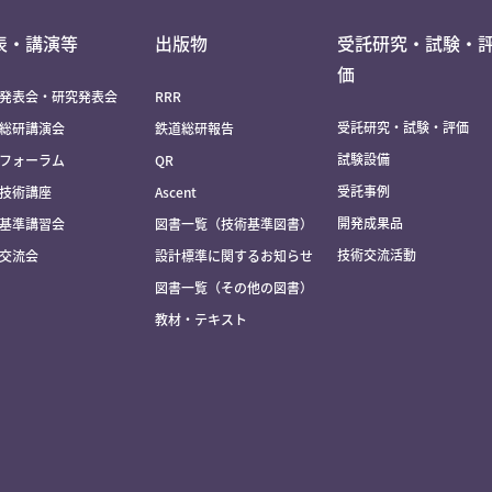
表・講演等
出版物
受託研究・試験・
価
発表会・研究発表会
RRR
受託研究・試験・評価
総研講演会
鉄道総研報告
試験設備
フォーラム
QR
受託事例
技術講座
Ascent
開発成果品
基準講習会
図書一覧（技術基準図書）
技術交流活動
交流会
設計標準に関するお知らせ
図書一覧（その他の図書）
教材・テキスト