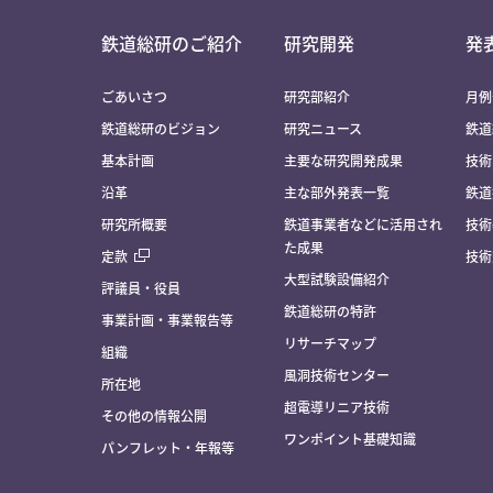
鉄道総研のご紹介
研究開発
発
ごあいさつ
研究部紹介
月例
鉄道総研のビジョン
研究ニュース
鉄道
基本計画
主要な研究開発成果
技術
沿革
主な部外発表一覧
鉄道
研究所概要
鉄道事業者などに活用され
技術
た成果
定款
技術
大型試験設備紹介
評議員・役員
鉄道総研の特許
事業計画・事業報告等
リサーチマップ
組織
風洞技術センター
所在地
超電導リニア技術
その他の情報公開
ワンポイント基礎知識
パンフレット・年報等