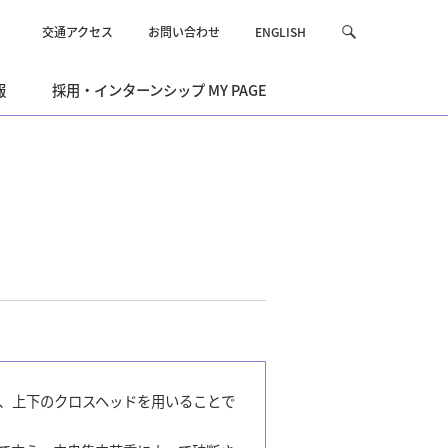
交通アクセス
お問い合わせ
ENGLISH
サ
検
イ
索
ト
報
採用・インターンシップ MY PAGE
内
を
検
索
、上下のクロスヘッドを用いることで