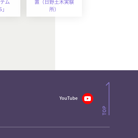
テム
置（日野土木実験
S」
所）
YouTube