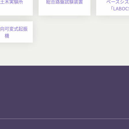
土木実験所
総合路盤試験装置
ベースシス
「LABOC
向可変式起振
機