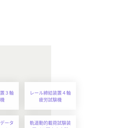
置３軸
レール締結装置４軸
機
疲労試験機
データ
軌道動的載荷試験装