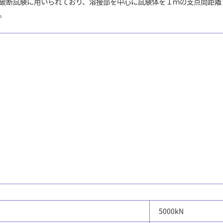
破断試験に用いられており、溶接部を中心に試験体を１ｍの支点間距離
。
5000kN