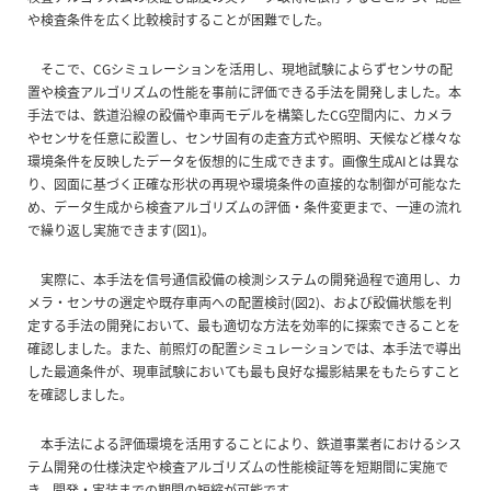
や検査条件を広く比較検討することが困難でした。
そこで、CGシミュレーションを活用し、現地試験によらずセンサの配
置や検査アルゴリズムの性能を事前に評価できる手法を開発しました。本
手法では、鉄道沿線の設備や車両モデルを構築したCG空間内に、カメラ
やセンサを任意に設置し、センサ固有の走査方式や照明、天候など様々な
環境条件を反映したデータを仮想的に生成できます。画像生成AIとは異な
り、図面に基づく正確な形状の再現や環境条件の直接的な制御が可能なた
め、データ生成から検査アルゴリズムの評価・条件変更まで、一連の流れ
で繰り返し実施できます(図1)。
実際に、本手法を信号通信設備の検測システムの開発過程で適用し、カ
メラ・センサの選定や既存車両への配置検討(図2)、および設備状態を判
定する手法の開発において、最も適切な方法を効率的に探索できることを
確認しました。また、前照灯の配置シミュレーションでは、本手法で導出
した最適条件が、現車試験においても最も良好な撮影結果をもたらすこと
を確認しました。
本手法による評価環境を活用することにより、鉄道事業者におけるシス
テム開発の仕様決定や検査アルゴリズムの性能検証等を短期間に実施で
き、開発・実装までの期間の短縮が可能です。