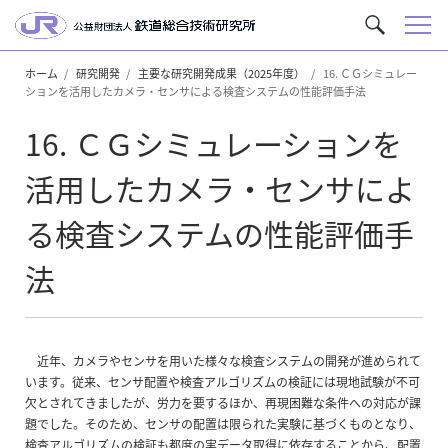
メ
サ
ニ
イ
ュ
ホーム
研究開発
主要な研究開発成果（2025年度）
16. ＣＧシミュレー
ト
ションを活用したカメラ・センサによる検査システムの性能評価手法
ー
内
を
16. ＣＧシミュレーションを
検
索
活用したカメラ・センサによ
る検査システムの性能評価手
法
近年、カメラやセンサを用いた様々な検査システムの開発が進められて
います。従来、センサ配置や検査アルゴリズムの検証には現地試験が不可
欠とされてきましたが、労力を要するほか、再現困難な条件への対応が課
題でした。そのため、センサの配置は限られた実験に基づくものとなり、
検査アルゴリズムの検証も都度の実データ取得に依存することから、配置