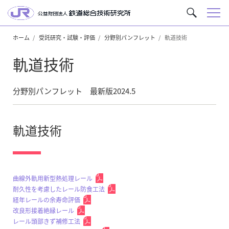
メ
サ
ニ
イ
ュ
ホーム
受託研究・試験・評価
分野別パンフレット
軌道技術
ト
ー
内
軌道技術
を
検
索
分野別パンフレット 最新版2024.5
軌道技術
曲線外軌用新型熱処理レール
耐久性を考慮したレール防食工法
経年レールの余寿命評価
改良形接着絶縁レール
レール頭部きず補修工法