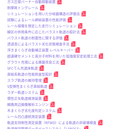
ガス圧接バーナー自動揺動装置
耐摩耗トングレール
シミュレーションを用いた分岐器構造の評価法
試験によるレール締結装置の性能評価
レール損傷を想定した走行シミュレーション
線区の供用条件に応じたバラスト軌道の設計法
バラスト軌道の耐震性に関する評価
透過音によるバラスト劣化状態検査手法
浮きまくらぎ自動補正装置 レベルキーパー
超速硬セメントと高分子材料を用いた低強度安定処理工法
グラウト充填による路盤改良工法
SFCてん充道床軌道
直結系軌道の性能照査型設計
スラブ軌道の維持管理
S型弾性まくらぎ直結軌道
ラダー軌道システム
慣性正矢軌道検測装置
線路周辺画像解析エンジン
木まくらぎ劣化度判定システム
レール凹凸連続測定装置
軌道支持剛性測定装置（RFWD）による軌道の非破壊検査
軌道保守管理データベースシステム「LABOCS」