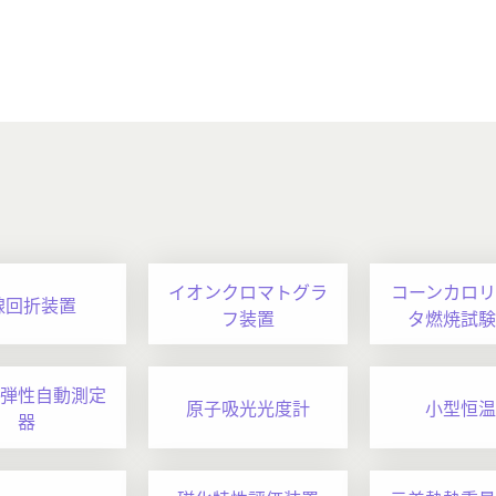
イオンクロマトグラ
コーンカロリ
線回折装置
フ装置
タ燃焼試験
弾性自動測定
原子吸光光度計
小型恒温
器