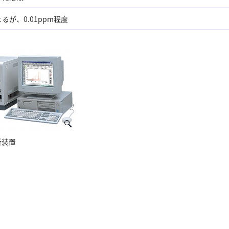
が、0.01ppm程度
析装置