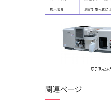
検出限界
測定対象元素による
原子吸光分
関連ページ