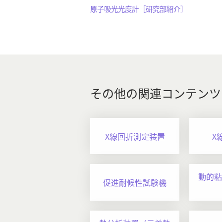
原子吸光光度計［研究部紹介］
その他の関連コンテンツ
X線回折測定装置
X
動的粘
促進耐候性試験機