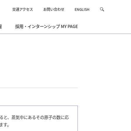
交通アクセス
お問い合わせ
ENGLISH
サ
検
イ
索
ト
報
採用・インターンシップ MY PAGE
内
を
検
索
ると、蒸気中にあるその原子の数に応
ます。