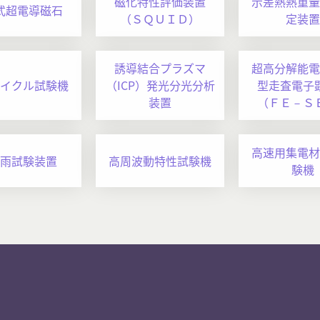
磁化特性評価装置
示差熱熱重量
式超電導磁石
（ＳＱＵＩＤ）
定装置
誘導結合プラズマ
超高分解能電
イクル試験機
（ICP）発光分光分析
型走査電子
装置
（ＦＥ－Ｓ
高速用集電材
雨試験装置
高周波動特性試験機
験機