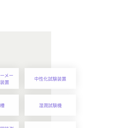
ーメー
中性化試験装置
装置
槽
湿潤試験機