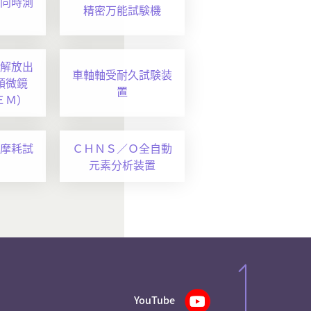
同時測
精密万能試験機
解放出
車軸軸受耐久試験装
顕微鏡
置
ＥＭ）
摩耗試
ＣＨＮＳ／Ｏ全自動
元素分析装置
YouTube