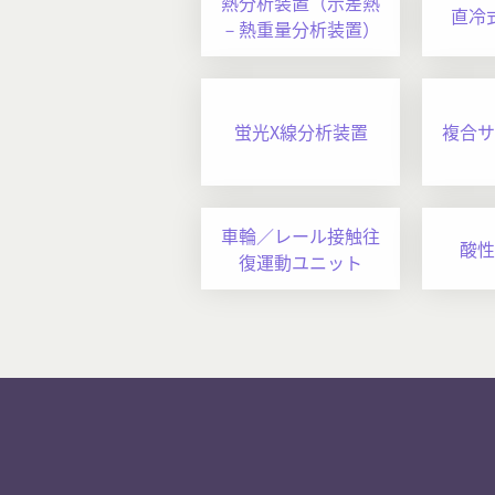
熱分析装置（示差熱
直冷
－熱重量分析装置）
蛍光X線分析装置
複合サ
車輪／レール接触往
酸性
復運動ユニット