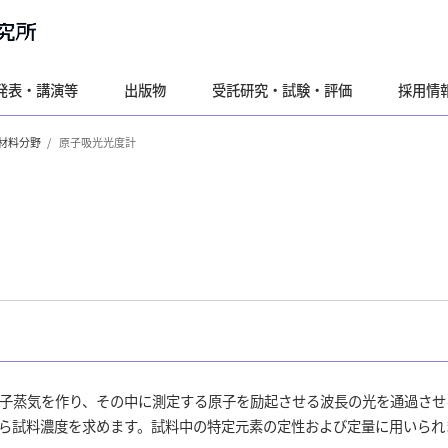
発表・講演等
出版物
受託研究・試験・評価
採用情
材料分野
原子吸光光度計
子蒸気を作り、その中に測定する原子を励起させる波長の光を通過させ
ら試料濃度を求めます。試料中の特定元素の定性および定量に用いられ