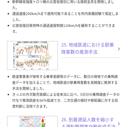
新幹線高強度トロリ線の災害仮復旧に用いる接続金具を開発しまし
た。
通過速度200km/hまで適用可能であることを所内実機試験で実証しま
した。
災害仮復旧使用時の通過速度制限110km/hを緩和することができま
す。
25. 地域鉄道における駅乗
降客数の推測手法
鉄道事業者が保有する乗車実績等のデータに、数日の現地での乗降調
査データを加えることで、地域鉄道の駅乗降客数を高精度に推測する
手法を開発しました。
きっぷの月次販売実績による従来法に比べ、5日分の乗降調査データの
付与で推測誤差を66％低減でき、二次交通の検討や駅設備に対する投
資判断に活用できます。
26. 到着遅延人数を縮小す
る運転整理案自動作成手法