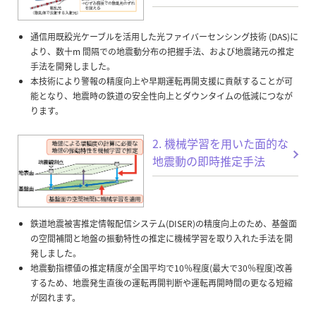
通信用既設光ケーブルを活用した光ファイバーセンシング技術 (DAS)に
より、数十m 間隔での地震動分布の把握手法、および地震諸元の推定
手法を開発しました。
本技術により警報の精度向上や早期運転再開支援に貢献することが可
能となり、地震時の鉄道の安全性向上とダウンタイムの低減につなが
ります。
2. 機械学習を用いた面的な
地震動の即時推定手法
鉄道地震被害推定情報配信システム(DISER)の精度向上のため、基盤面
の空間補間と地盤の振動特性の推定に機械学習を取り入れた手法を開
発しました。
地震動指標値の推定精度が全国平均で10％程度(最大で30％程度)改善
するため、地震発生直後の運転再開判断や運転再開時間の更なる短縮
が図れます。