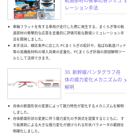
軌道部材の衝撃応答シミュ
レーション手法
車輪フラットを有する車両が走行した際に発生する、まくらぎ等の軌
道部材の衝撃的な応答を定量的に評価可能な数値シミュレーション手
法を開発しました。
本手法は、線区条件に応じた PCまくらぎの設計や、低ばね軌道パッド
等の高機能材料の導入効果の定量化、PCまくらぎ折損の原因解明ツー
ルとして活用できます。
30. 新幹線パンタグラフ舟
体の揚力変化メカニズムの
解明
舟体の断面形状の変更によって揚力特性が変化するメカニズムを解明
しました。
舟体断面形状の変更に伴う揚力変化の予測式を提案するとともに、す
り板摩耗による大きな揚力変化が避けられる形状パラメータの範囲を
明確化しました。