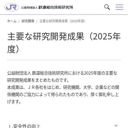
メ
サ
ニ
イ
ュ
ホーム
研究開発
主要な研究開発成果（2025年度）
ト
ー
内
主要な研究開発成果（2025年
を
検
度）
索
公益財団法人 鉄道総合技術研究所における2025年度の主要な
研究開発成果をまとめたものです。
本成果は、ＪＲ各社をはじめ、研究機関、大学、企業などの関
係機関のご協力によって得られたものであり、厚く御礼申し上
げます。
Ⅰ.安全性の向上