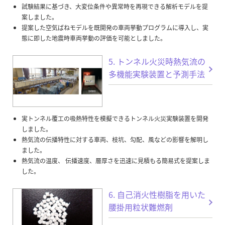
試験結果に基づき、大変位条件や異常時を再現できる解析モデルを提
案しました。
提案した空気ばねモデルを既開発の車両挙動プログラムに導入し、実
態に即した地震時車両挙動の評価を可能としました。
5. トンネル火災時熱気流の
多機能実験装置と予測手法
実トンネル覆工の吸熱特性を模擬できるトンネル火災実験装置を開発
しました。
熱気流の伝播特性に対する車両、枝坑、勾配、風などの影響を解明し
ました。
熱気流の温度、 伝播速度、層厚さを迅速に見積もる簡易式を提案しま
した。
6. 自己消火性樹脂を用いた
腰掛用粒状難燃剤