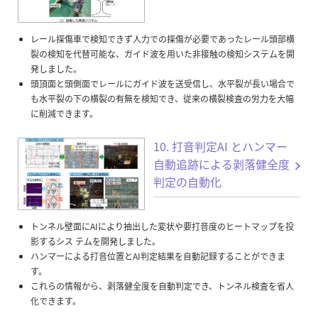
レール探傷車で検知できず人力での探傷が必要であったレール頭部横
裂の検知を代替可能な、ガイド波を用いた非接触の検知システムを開
発しました。
頭頂面と頭側面でレールにガイド波を送受信し、水平裂が長い場合で
も水平裂の下の横裂の有無を検知でき、従来の横裂検査の労力を大幅
に削減できます。
10. 打音判定AI とハンマー
自動追跡による剥落健全度
判定の自動化
トンネル壁面にAIにより抽出した変状や要打音度のヒートマップを投
影するシス テムを開発しました。
ハンマーによる打音位置とAI判定結果を自動記録することができま
す。
これらの情報から、剥落健全度を自動判定でき、トンネル検査を省人
化できます。