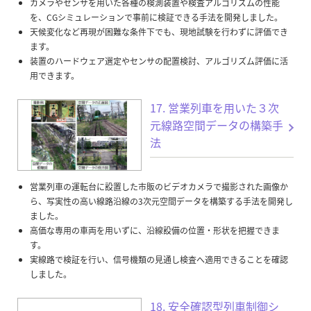
カメラやセンサを用いた各種の検測装置や検査アルゴリズムの性能
を、CGシミュレーションで事前に検証できる手法を開発しました。
天候変化など再現が困難な条件下でも、現地試験を行わずに評価でき
ます。
装置のハードウェア選定やセンサの配置検討、アルゴリズム評価に活
用できます。
17. 営業列車を用いた３次
元線路空間データの構築手
法
営業列車の運転台に設置した市販のビデオカメラで撮影された画像か
ら、写実性の高い線路沿線の3次元空間データを構築する手法を開発し
ました。
高価な専用の車両を用いずに、沿線設備の位置・形状を把握できま
す。
実線路で検証を行い、信号機類の見通し検査へ適用できることを確認
しました。
18. 安全確認型列車制御シ