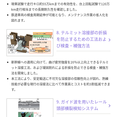
現車試験で走行キロ約55万kmまでの有効性を、台上回転試験で120万
km走行相当までの長期耐久性を確認しました。
鉄道車両の検査周期延伸が可能となり、メンテナンス作業の省人化を
図れます。
8. テルミット溶接部の折損
を防止するための工法およ
び検査・補強方法
新幹線への適用に向けて、曲げ疲労強度を20％以上向上できるテルミ
ット溶接工法、および凝固割れによる折損を防止できる検査・補強方
法を開発しました。
本工法により、安定輸送に不可欠な溶接部の信頼性向上が図れ、熟練
技能が必要な現行の溶接法に比べて作業員とコストを約3割低減できま
す。
9. ガイド波を用いたレール
頭部横裂検知システム