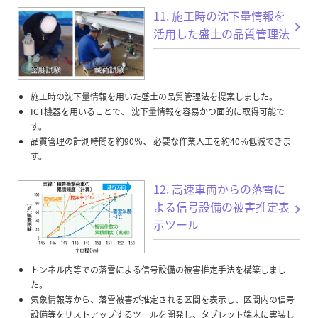
11. 施工時の沈下量情報を
活用した盛土の品質管理法
施工時の沈下量情報を用いた盛土の品質管理法を提案しました。
ICT機器を用いることで、 沈下量情報を容易かつ面的に取得可能で
す。
品質管理の計測時間を約90％、 必要な作業人工を約40％低減できま
す。
12. 高速車両からの落雪に
よる信号設備の被害推定表
示ツール
トンネル内等での落雪による信号設備の被害推定手法を構築しまし
た。
気象情報等から、落雪被害が推定される区間を表示し、区間内の信号
設備等をリストアップするツールを開発し、タブレット端末に実装し